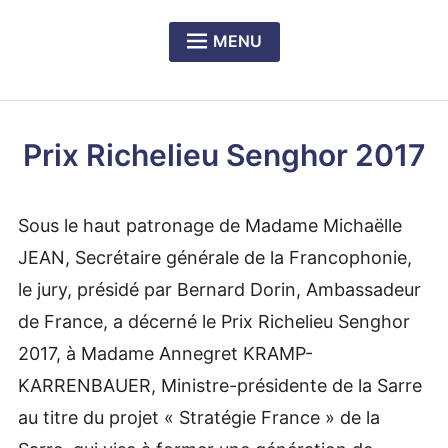
MENU
Expan
PRÉSENTATION DU CERCLE
child
menu
Expan
NOS DÎNERS-RENCONTRES
child
Prix Richelieu Senghor 2017
menu
Expan
LE PRIX RICHELIEU SENGHOR
child
menu
Sous le haut patronage de Madame Michaëlle
JEAN, Secrétaire générale de la Francophonie,
le jury, présidé par Bernard Dorin, Ambassadeur
de France, a décerné le Prix Richelieu Senghor
2017, à Madame Annegret KRAMP-
KARRENBAUER, Ministre-présidente de la Sarre
au titre du projet « Stratégie France » de la