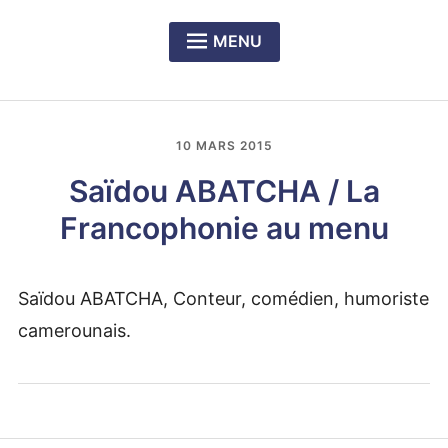
MENU
Expan
PRÉSENTATION DU CERCLE
child
menu
Expan
NOS DÎNERS-RENCONTRES
child
10 MARS 2015
menu
Expan
LE PRIX RICHELIEU SENGHOR
child
Saïdou ABATCHA / La
menu
Francophonie au menu
Saïdou ABATCHA, Conteur, comédien, humoriste
camerounais.