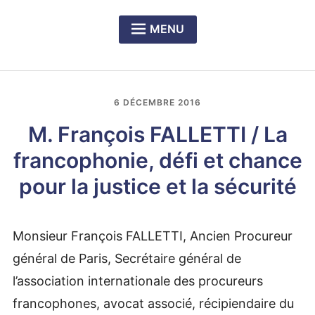
MENU
Expan
PRÉSENTATION DU CERCLE
child
menu
Expan
NOS DÎNERS-RENCONTRES
child
6 DÉCEMBRE 2016
menu
Expan
LE PRIX RICHELIEU SENGHOR
child
M. François FALLETTI / La
menu
francophonie, défi et chance
pour la justice et la sécurité
Monsieur François FALLETTI, Ancien Procureur
général de Paris, Secrétaire général de
l’association internationale des procureurs
francophones, avocat associé, récipiendaire du