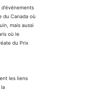
rs d’événements
ce du Canada où
uin, mais aussi
ris où le
réate du Prix
nt les liens
 la