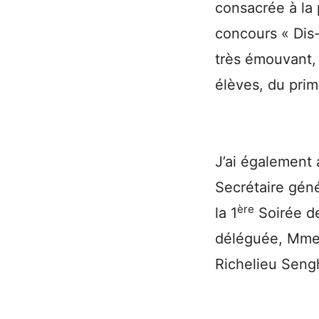
consacrée à la 
concours « Dis
très émouvant, 
élèves, du prima
J’ai également 
Secrétaire gén
ère
la 1
Soirée de
déléguée, Mme É
Richelieu Seng