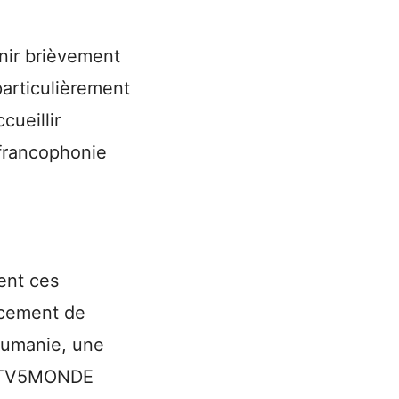
enir brièvement
particulièrement
cueillir
francophonie
ent ces
ncement de
oumanie, une
de TV5MONDE