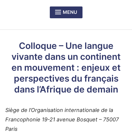
MENU
Expan
PRÉSENTATION DU CERCLE
child
menu
Expan
NOS DÎNERS-RENCONTRES
child
Colloque – Une langue
menu
Expan
LE PRIX RICHELIEU SENGHOR
child
vivante dans un continent
menu
en mouvement : enjeux et
perspectives du français
dans l’Afrique de demain
Siège de l’Organisation internationale de la
Francophonie 19-21 avenue Bosquet – 75007
Paris