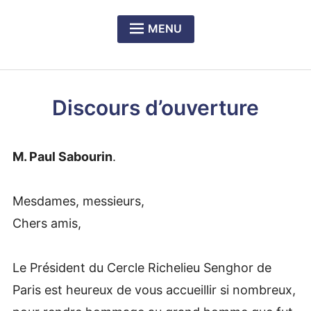
MENU
Expan
PRÉSENTATION DU CERCLE
child
menu
Expan
NOS DÎNERS-RENCONTRES
child
Discours d’ouverture
menu
Expan
LE PRIX RICHELIEU SENGHOR
child
menu
M. Paul Sabourin
.
Mesdames, messieurs,
Chers amis,
Le Président du Cercle Richelieu Senghor de
Paris est heureux de vous accueillir si nombreux,