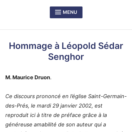
MENU
Expan
PRÉSENTATION DU CERCLE
child
menu
Expan
NOS DÎNERS-RENCONTRES
child
Hommage à Léopold Sédar
menu
Expan
LE PRIX RICHELIEU SENGHOR
child
Senghor
menu
M. Maurice Druon
.
Ce discours prononcé en l’église Saint-Germain-
des-Prés, le mardi 29 janvier 2002, est
reproduit ici à titre de préface grâce à la
généreuse amabilité de son auteur qui a