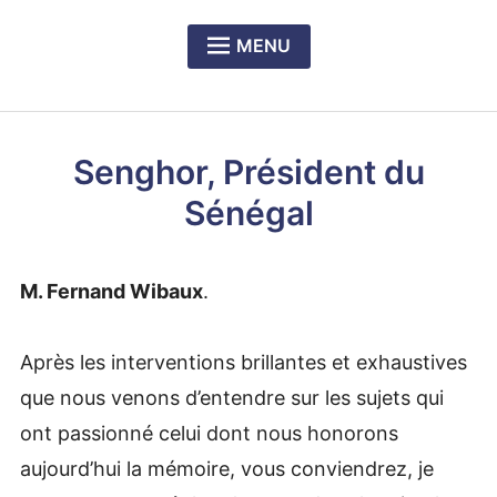
MENU
Expan
PRÉSENTATION DU CERCLE
child
menu
Expan
NOS DÎNERS-RENCONTRES
child
Senghor, Président du
menu
Expan
LE PRIX RICHELIEU SENGHOR
child
Sénégal
menu
M. Fernand Wibaux
.
Après les interventions brillantes et exhaustives
que nous venons d’entendre sur les sujets qui
ont passionné celui dont nous honorons
aujourd’hui la mémoire, vous conviendrez, je