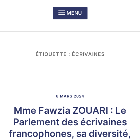
MENU
Expan
PRÉSENTATION DU CERCLE
child
menu
Expan
NOS DÎNERS-RENCONTRES
child
menu
Expan
LE PRIX RICHELIEU SENGHOR
ÉTIQUETTE :
ÉCRIVAINES
child
menu
6 MARS 2024
Mme Fawzia ZOUARI : Le
Parlement des écrivaines
francophones, sa diversité,