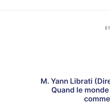
É
M. Yann Librati (Di
Quand le monde 
comme t