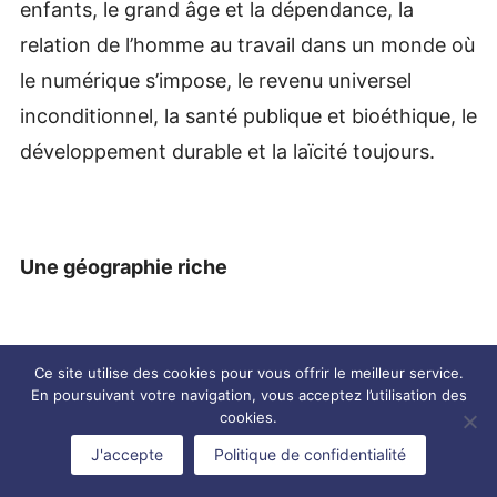
enfants, le grand âge et la dépendance, la
relation de l’homme au travail dans un monde où
le numérique s’impose, le revenu universel
inconditionnel, la santé publique et bioéthique, le
développement durable et la laïcité toujours.
Une géographie riche
Ce site utilise des cookies pour vous offrir le meilleur service.
Prônant les valeurs d’une république universelle,
En poursuivant votre navigation, vous acceptez l’utilisation des
le GODF est présent sur les 5 continents habités
cookies.
de la terre. 158 de ses 1484 Loges sont
J'accepte
Politique de confidentialité
implantées en dehors du territoire français dans