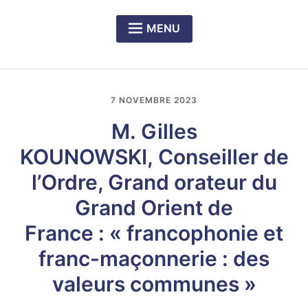
MENU
Expan
PRÉSENTATION DU CERCLE
child
menu
Expan
NOS DÎNERS-RENCONTRES
child
7 NOVEMBRE 2023
menu
Expan
LE PRIX RICHELIEU SENGHOR
child
M. Gilles
menu
KOUNOWSKI, Conseiller de
l’Ordre, Grand orateur du
Grand Orient de
France : « francophonie et
franc-maçonnerie : des
valeurs communes »