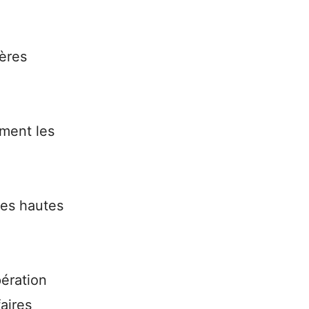
pères
ment les
 des hautes
ération
aires