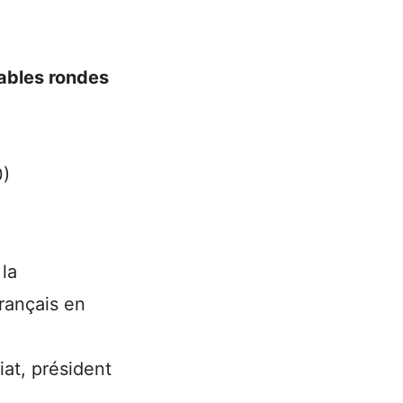
tables rondes
0)
 la
français en
at, président