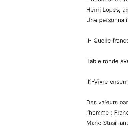
Henri Lopes, a
Une personnalit
II- Quelle fra
Table ronde av
II1-Vivre ense
Des valeurs par
l’homme ; Franc
Mario Stasi, an