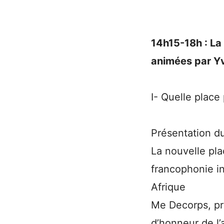
14h15-18h : La
animées par Yv
I- Quelle place
Présentation du
La nouvelle pla
francophonie ins
Afrique
Me Decorps, pré
d’honneur de l’