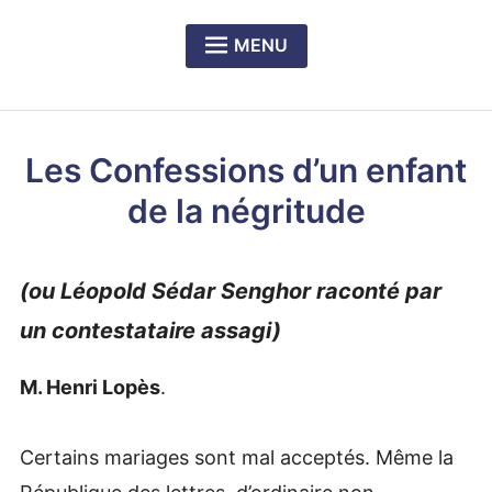
MENU
Expan
PRÉSENTATION DU CERCLE
child
menu
Expan
NOS DÎNERS-RENCONTRES
child
Les Confessions d’un enfant
menu
Expan
LE PRIX RICHELIEU SENGHOR
child
de la négritude
menu
(ou Léopold Sédar Senghor raconté par
un contestataire assagi)
M. Henri Lopès
.
Certains mariages sont mal acceptés. Même la