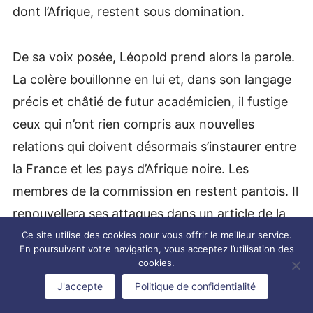
dont l’Afrique, restent sous domination.
De sa voix posée, Léopold prend alors la parole.
La colère bouillonne en lui et, dans son langage
précis et châtié de futur académicien, il fustige
ceux qui n’ont rien compris aux nouvelles
relations qui doivent désormais s’instaurer entre
la France et les pays d’Afrique noire. Les
membres de la commission en restent pantois. Il
renouvellera ses attaques dans un article de la
revue Esprit en juillet 1945. Sous le titre
Ce site utilise des cookies pour vous offrir le meilleur service.
En poursuivant votre navigation, vous acceptez l’utilisation des
« Défense de l’Afrique noire ‘; Senghor fait part
cookies.
du malaise africain: « Nous sommes rassasiés de
J'accepte
Politique de confidentialité
bonnes paroles – jusqu’à la nausée – de