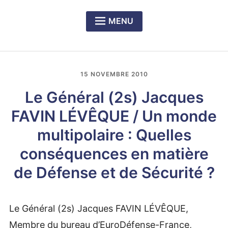
MENU
Expan
PRÉSENTATION DU CERCLE
child
menu
Expan
NOS DÎNERS-RENCONTRES
child
15 NOVEMBRE 2010
menu
Expan
LE PRIX RICHELIEU SENGHOR
child
Le Général (2s) Jacques
menu
FAVIN LÉVÊQUE / Un monde
multipolaire : Quelles
conséquences en matière
de Défense et de Sécurité ?
Le Général (2s) Jacques FAVIN LÉVÊQUE,
Membre du bureau d’EuroDéfense-France,