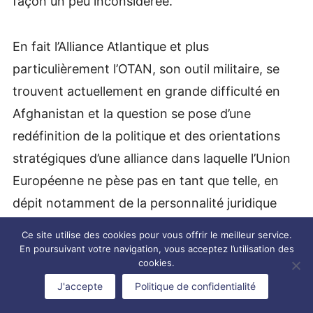
façon un peu inconsidérée.
En fait l’Alliance Atlantique et plus
particulièrement l’OTAN, son outil militaire, se
trouvent actuellement en grande difficulté en
Afghanistan et la question se pose d’une
redéfinition de la politique et des orientations
stratégiques d’une alliance dans laquelle l’Union
Européenne ne pèse pas en tant que telle, en
dépit notamment de la personnalité juridique
que lui a donnée le traité de Lisbonne. Une
Ce site utilise des cookies pour vous offrir le meilleur service.
remise à plat complète du rôle international de
En poursuivant votre navigation, vous acceptez l’utilisation des
cookies.
l’Alliance Atlantique, de sa relation avec l’Union
J'accepte
Politique de confidentialité
Européenne, de sa relation avec les pôles de