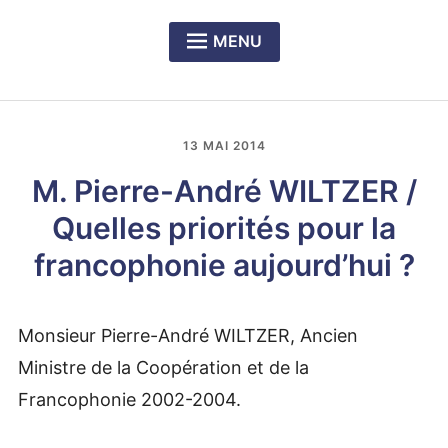
MENU
Expan
PRÉSENTATION DU CERCLE
child
menu
Expan
NOS DÎNERS-RENCONTRES
child
13 MAI 2014
menu
Expan
LE PRIX RICHELIEU SENGHOR
child
M. Pierre-André WILTZER /
menu
Quelles priorités pour la
francophonie aujourd’hui ?
Monsieur Pierre-André WILTZER, Ancien
Ministre de la Coopération et de la
Francophonie 2002-2004.