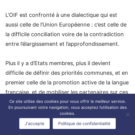
L’OIF est confronté à une dialectique qui est
aussi celle de l’Union Européenne : c’est celle de
la difficile conciliation voire de la contradiction
entre l’élargissement et l’approfondissement.
Plus il y a d’Etats membres, plus il devient
difficile de définir des priorités communes, et en
premier celle de la promotion active de la langue
française, et de mobiliser les partenaires sur ces
priorités en y consacrant les moyens
Ce site utilise des cookies pour vous offrir le meilleur service.
En poursuivant votre navigation, vous acceptez l’utilisation des
nécessaires.
cookies.
J'accepte
Politique de confidentialité
En Europe, on a fini par trouver une solution, en