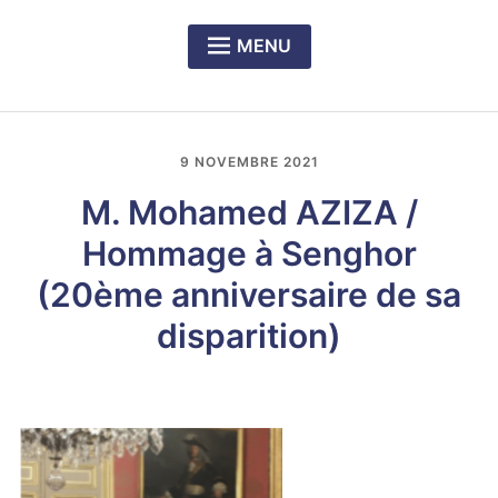
MENU
Expan
PRÉSENTATION DU CERCLE
child
menu
Expan
NOS DÎNERS-RENCONTRES
child
9 NOVEMBRE 2021
menu
Expan
LE PRIX RICHELIEU SENGHOR
child
M. Mohamed AZIZA /
menu
Hommage à Senghor
(20ème anniversaire de sa
disparition)