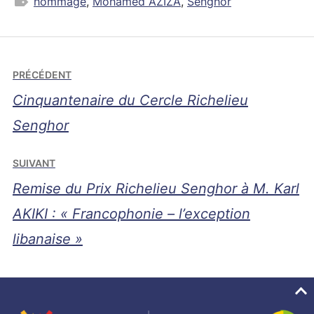
hommage
,
Mohamed AZIZA
,
Senghor
Navigation
PRÉCÉDENT
de
Cinquantenaire du Cercle Richelieu
l’article
Senghor
SUIVANT
Remise du Prix Richelieu Senghor à M. Karl
AKIKI : « Francophonie – l’exception
libanaise »