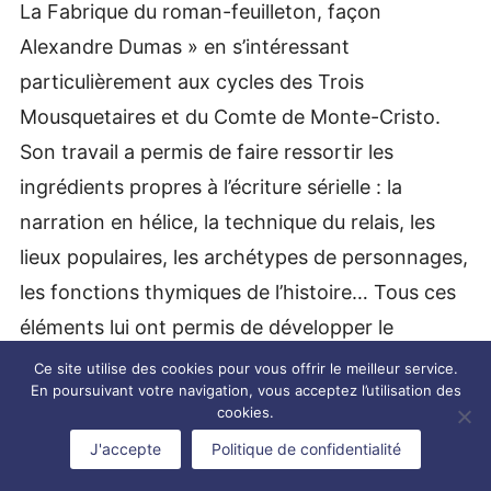
La Fabrique du roman-feuilleton, façon
Alexandre Dumas » en s’intéressant
particulièrement aux cycles des Trois
Mousquetaires et du Comte de Monte-Cristo.
Son travail a permis de faire ressortir les
ingrédients propres à l’écriture sérielle : la
narration en hélice, la technique du relais, les
lieux populaires, les archétypes de personnages,
les fonctions thymiques de l’histoire… Tous ces
éléments lui ont permis de développer le
concept de « Plaisir de lecture », une
Ce site utilise des cookies pour vous offrir le meilleur service.
En poursuivant votre navigation, vous acceptez l’utilisation des
déformation de la théorie de Barthes
cookies.
concernant le texte de plaisir. La réflexion de
J'accepte
Politique de confidentialité
Karl Akiki s’appuie principalement sur les