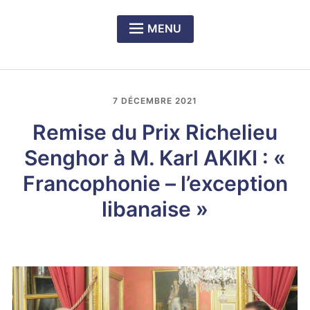
MENU
Expan
PRÉSENTATION DU CERCLE
child
menu
Expan
NOS DÎNERS-RENCONTRES
child
7 DÉCEMBRE 2021
menu
Expan
LE PRIX RICHELIEU SENGHOR
child
Remise du Prix Richelieu
menu
Senghor à M. Karl AKIKI : «
Francophonie – l’exception
libanaise »